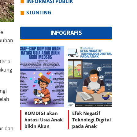
INFORMASI PUBLIK
STUNTING
ke
INFOGRAFIS
abuhan
erial
ukung
ngi
elah
KOMDIGI akan
Efek Negatif
batasi Usia Anak
Teknologi Digital
bikin Akun
pada Anak
ar dan
Medsos