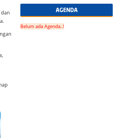
AGENDA
l dan
a.
Belum ada Agenda..!
ungan
a,
ahap