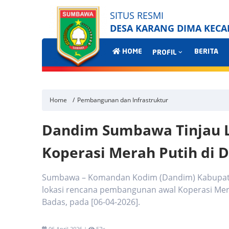
SITUS RESMI
DESA KARANG DIMA KEC
HOME
BERITA
PROFIL
Home
Pembangunan dan Infrastruktur
Dandim Sumbawa Tinjau 
Koperasi Merah Putih di 
Sumbawa – Komandan Kodim (Dandim) Kabupate
lokasi rencana pembangunan awal Koperasi Mer
Badas, pada [06-04-2026].
06 April 2026 |
57x