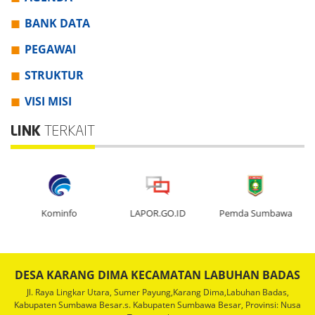
BANK DATA
PEGAWAI
STRUKTUR
VISI MISI
LINK
TERKAIT
Kominfo
LAPOR.GO.ID
Pemda Sumbawa
DESA KARANG DIMA KECAMATAN LABUHAN BADAS
Jl. Raya Lingkar Utara, Sumer Payung,Karang Dima,Labuhan Badas,
Kabupaten Sumbawa Besar.s. Kabupaten Sumbawa Besar, Provinsi: Nusa